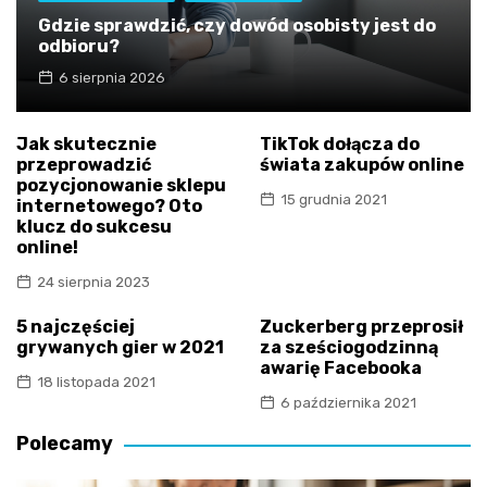
Gdzie sprawdzić, czy dowód osobisty jest do
odbioru?
6 sierpnia 2026
Jak skutecznie
TikTok dołącza do
przeprowadzić
świata zakupów online
pozycjonowanie sklepu
15 grudnia 2021
internetowego? Oto
klucz do sukcesu
online!
24 sierpnia 2023
5 najczęściej
Zuckerberg przeprosił
grywanych gier w 2021
za sześciogodzinną
awarię Facebooka
18 listopada 2021
6 października 2021
Polecamy