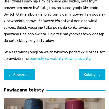
Jeśli związaliśmy się z miłośnikiem gier wideo, świetnym
prezentem może być tutaj roczna subskrypcja Nintendo
Switch Online albo innej platformy gamingowej. Taki podarek
z pewnością sprawi, że Wasze Walentynki odniosą wielki
sukces. Subskrypcja nie tylko pozwala konkurować z
graczami z całego świata. Daje też natychmiastowy dostęp
do setek klasycznych tytułów.
Szukasz więcej opcji na walentynkowy podarek? Możesz też
sprawdzić inne
pomysły na walentynkowe prezenty.
Nawigacja
Poprzedni
Kolejny
wpisu
Powiązane teksty