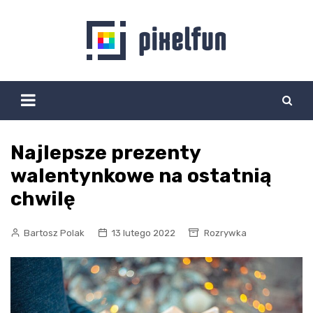
Skip
to
content
Najlepsze prezenty
walentynkowe na ostatnią
chwilę
Bartosz Polak
13 lutego 2022
Rozrywka