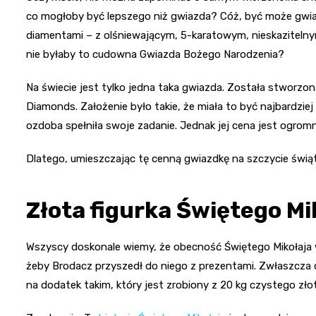
co mogłoby być lepszego niż gwiazda? Cóż, być może gwia
diamentami – z olśniewającym, 5-karatowym, nieskazitelny
nie byłaby to cudowna Gwiazda Bożego Narodzenia?
Na świecie jest tylko jedna taka gwiazda. Została stworzo
Diamonds. Założenie było takie, że miała to być najbardzie
ozdoba spełniła swoje zadanie. Jednak jej cena jest ogromn
Dlatego, umieszczając tę ​​cenną gwiazdkę na szczycie św
Złota figurka Świętego Mik
Wszyscy doskonale wiemy, że obecność Świętego Mikołaja w
żeby Brodacz przyszedł do niego z prezentami. Zwłaszcza d
na dodatek takim, który jest zrobiony z 20 kg czystego zło