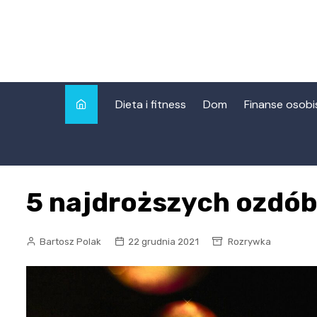
Skip
to
content
Dieta i fitness
Dom
Finanse osobi
5 najdroższych ozdó
Bartosz Polak
22 grudnia 2021
Rozrywka