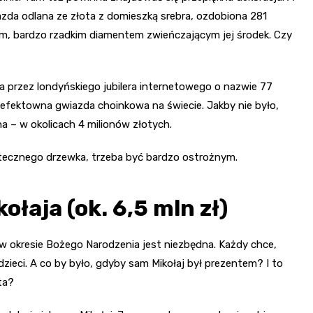
zda odlana ze złota z domieszką srebra, ozdobiona 281
m, bardzo rzadkim diamentem zwieńczającym jej środek. Czy
na przez londyńskiego jubilera internetowego o nazwie 77
j efektowna gwiazda choinkowa na świecie. Jakby nie było,
a – w okolicach 4 milionów złotych.
iątecznego drzewka, trzeba być bardzo ostrożnym.
ołaja (ok. 6,5 mln zł)
 okresie Bożego Narodzenia jest niezbędna. Każdy chce,
zieci. A co by było, gdyby sam Mikołaj był prezentem? I to
ta?