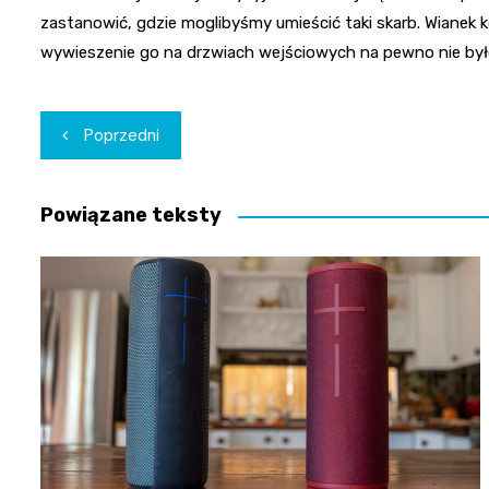
zastanowić, gdzie moglibyśmy umieścić taki skarb. Wianek 
wywieszenie go na drzwiach wejściowych na pewno nie by
Nawigacja
Poprzedni
wpisu
Powiązane teksty