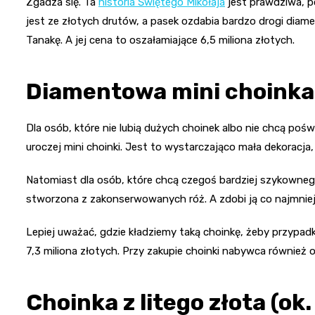
Zgadza się. Ta
historia Świętego Mikołaja
jest prawdziwa, p
jest ze złotych drutów, a pasek ozdabia bardzo drogi diam
Tanakę. A jej cena to oszałamiające 6,5 miliona złotych.
Diamentowa mini choinka z 
Dla osób, które nie lubią dużych choinek albo nie chcą po
uroczej mini choinki. Jest to wystarczająco mała dekoracja, 
Natomiast dla osób, które chcą czegoś bardziej szykowne
stworzona z zakonserwowanych róż. A zdobi ją co najmniej
Lepiej uważać, gdzie kładziemy taką choinkę, żeby przypad
7,3 miliona złotych. Przy zakupie choinki nabywca również
Choinka z litego złota (ok.