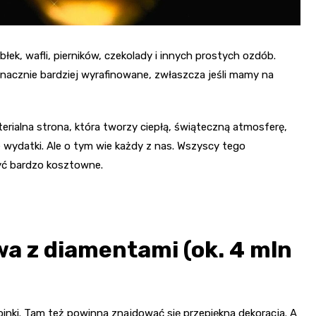
błek, wafli, pierników, czekolady i innych prostych ozdób.
acznie bardziej wyrafinowane, zwłaszcza jeśli mamy na
erialna strona, która tworzy ciepłą, świąteczną atmosferę,
wydatki. Ale o tym wie każdy z nas. Wszyscy tego
yć bardzo kosztowne.
a z diamentami (ok. 4 mln
nki. Tam też powinna znajdować się przepiękna dekoracja. A