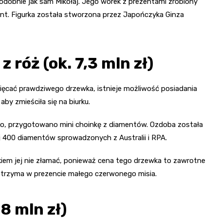
odobnie jak sam Mikołaj. Jego worek z prezentami zrobiony
ent. Figurka została stworzona przez Japończyka Ginza
róż (ok. 7,3 mln zł)
święcać prawdziwego drzewka, istnieje możliwość posiadania
aby zmieściła się na biurku.
go, przygotowano mini choinkę z diamentów. Ozdoba została
 400 diamentów sprowadzonych z Australii i RPA.
kiem jej nie złamać, ponieważ cena tego drzewka to zawrotne
 otrzyma w prezencie małego czerwonego misia.
 8 mln zł)