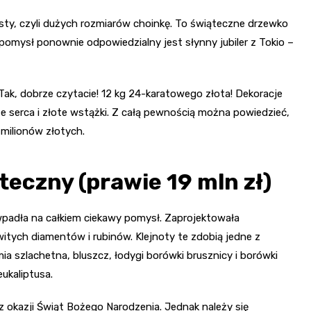
isty, czyli dużych rozmiarów choinkę. To świąteczne drzewko
a pomysł ponownie odpowiedzialny jest słynny jubiler z Tokio –
Tak, dobrze czytacie! 12 kg 24-karatowego złota! Dekoracje
ote serca i złote wstążki. Z całą pewnością można powiedzieć,
 milionów złotych.
eczny (prawie 19 mln zł)
 wpadła na całkiem ciekawy pomysł. Zaprojektowała
itych diamentów i rubinów. Klejnoty te zdobią jedne z
ia szlachetna, bluszcz, łodygi borówki brusznicy i borówki
eukaliptusa.
z okazji Świąt Bożego Narodzenia. Jednak należy się