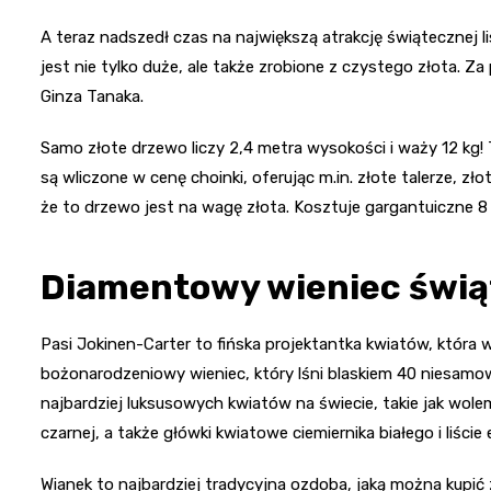
A teraz nadszedł czas na największą atrakcję świątecznej l
jest nie tylko duże, ale także zrobione z czystego złota. Z
Ginza Tanaka.
Samo złote drzewo liczy 2,4 metra wysokości i waży 12 kg! 
są wliczone w cenę choinki, oferując m.in. złote talerze, zł
że to drzewo jest na wagę złota. Kosztuje gargantuiczne 8
Diamentowy wieniec świąt
Pasi Jokinen-Carter to fińska projektantka kwiatów, która
bożonarodzeniowy wieniec, który lśni blaskiem 40 niesamow
najbardziej luksusowych kwiatów na świecie, takie jak wolem
czarnej, a także główki kwiatowe ciemiernika białego i liście 
Wianek to najbardziej tradycyjna ozdoba, jaką można kupić 