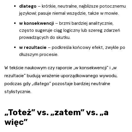
dlatego
– krótkie, neutralne, najbliższe potocznemu
językowi; pasuje niemal wszędzie, także w mowie.
w konsekwencji
– brzmi bardziej analitycznie,
często sugeruje ciąg logiczny lub szereg zdarzeń
prowadzących do skutku.
w rezultacie
– podkreśla końcowy efekt, zwykle po
dłuższym procesie.
W tekście naukowym czy raporcie „w konsekwencji” i „w
rezultacie” budują wrażenie uporządkowanego wywodu,
podczas gdy „dlatego” pozostaje bardziej neutralne
stylistycznie.
„Toteż” vs. „zatem” vs. „a
więc”