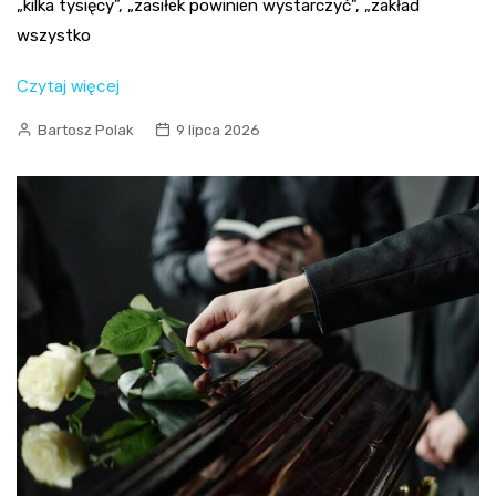
„kilka tysięcy”, „zasiłek powinien wystarczyć”, „zakład
wszystko
Czytaj więcej
Bartosz Polak
9 lipca 2026