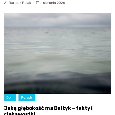
Bartosz Polak
1 sierpnia 2026
Dom
Porady
Jaką głębokość ma Bałtyk – fakty i
ciekawostki