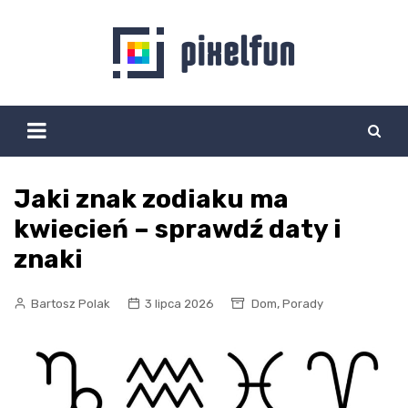
Skip
to
content
Jaki znak zodiaku ma
kwiecień – sprawdź daty i
znaki
,
Bartosz Polak
3 lipca 2026
Dom
Porady