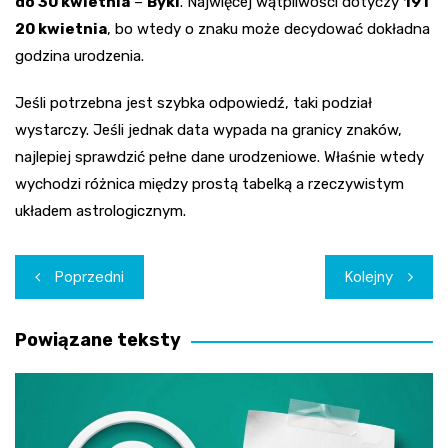
do 30 kwietnia
–
Byki
. Najwięcej wątpliwości dotyczy
19 i
20 kwietnia
, bo wtedy o znaku może decydować dokładna
godzina urodzenia.
Jeśli potrzebna jest szybka odpowiedź, taki podział
wystarczy. Jeśli jednak data wypada na granicy znaków,
najlepiej sprawdzić pełne dane urodzeniowe. Właśnie wtedy
wychodzi różnica między prostą tabelką a rzeczywistym
układem astrologicznym.
Nawigacja
Poprzedni
Kolejny
wpisu
Powiązane teksty