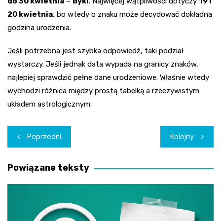
do 30 kwietnia
–
Byki
. Najwięcej wątpliwości dotyczy
19 i
20 kwietnia
, bo wtedy o znaku może decydować dokładna
godzina urodzenia.
Jeśli potrzebna jest szybka odpowiedź, taki podział
wystarczy. Jeśli jednak data wypada na granicy znaków,
najlepiej sprawdzić pełne dane urodzeniowe. Właśnie wtedy
wychodzi różnica między prostą tabelką a rzeczywistym
układem astrologicznym.
Nawigacja
Poprzedni
Kolejny
wpisu
Powiązane teksty