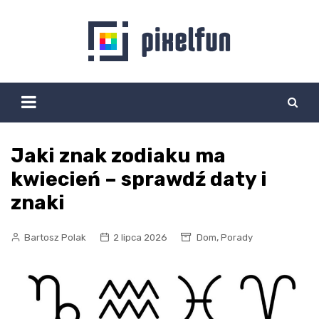
Skip
to
content
Jaki znak zodiaku ma
kwiecień – sprawdź daty i
znaki
,
Bartosz Polak
2 lipca 2026
Dom
Porady