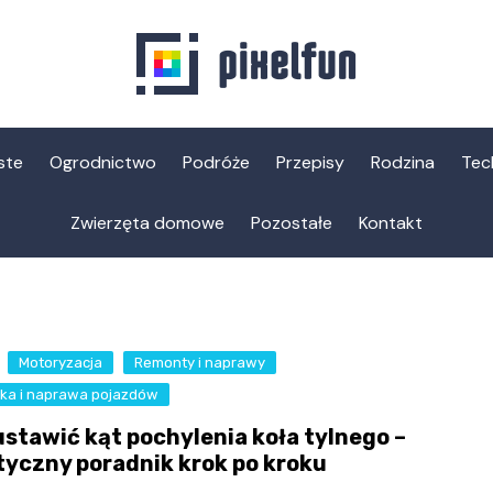
ste
Ogrodnictwo
Podróże
Przepisy
Rodzina
Tec
Zwierzęta domowe
Pozostałe
Kontakt
Motoryzacja
Remonty i naprawy
ika i naprawa pojazdów
ustawić kąt pochylenia koła tylnego –
tyczny poradnik krok po kroku