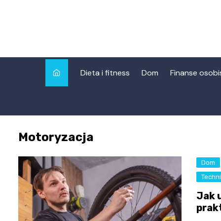
Skip
to
content
Dieta i fitness
Dom
Finanse osobi
Motoryzacja
Dom
Techn
Jak 
prak