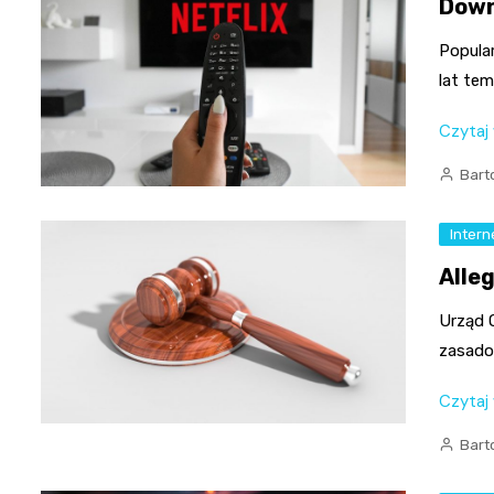
Down
Popular
lat tem
Czytaj
Bart
Intern
Alle
Urząd 
zasado
Czytaj
Bart