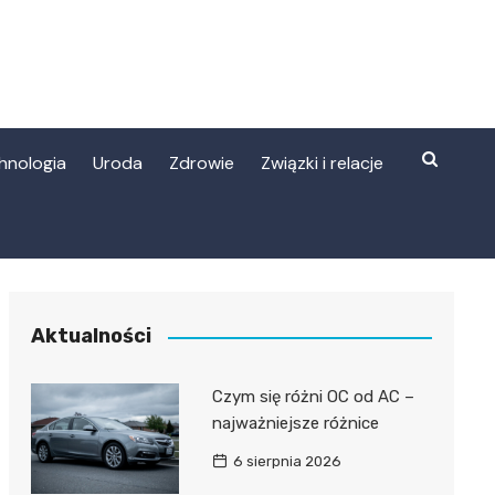
hnologia
Uroda
Zdrowie
Związki i relacje
Aktualności
Czym się różni OC od AC –
najważniejsze różnice
6 sierpnia 2026