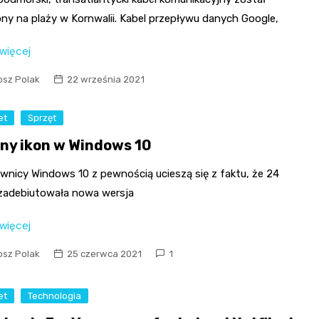
ny na plaży w Kornwalii. Kabel przepływu danych Google,
 więcej
osz Polak
22 września 2021
et
Sprzęt
ny ikon w Windows 10
wnicy Windows 10 z pewnością ucieszą się z faktu, że 24
zadebiutowała nowa wersja
 więcej
osz Polak
25 czerwca 2021
1
et
Technologia