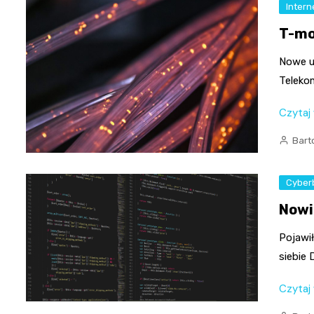
Intern
T-mo
Nowe u
Telekom
Czytaj
Bart
Cyber
Nowi
Pojawi
siebie 
Czytaj