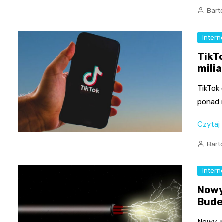
Bart
Intern
TikTo
mili
TikTok 
ponad 
Czytaj
Bart
Intern
Nowy
Bud
Nowy, 