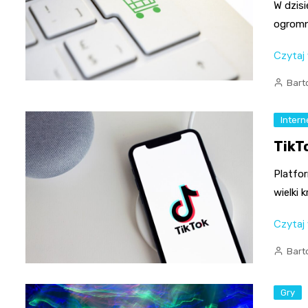
W dzis
ogromn
Czytaj
Bart
Intern
TikT
Platfo
wielki
Czytaj
Bart
Gry