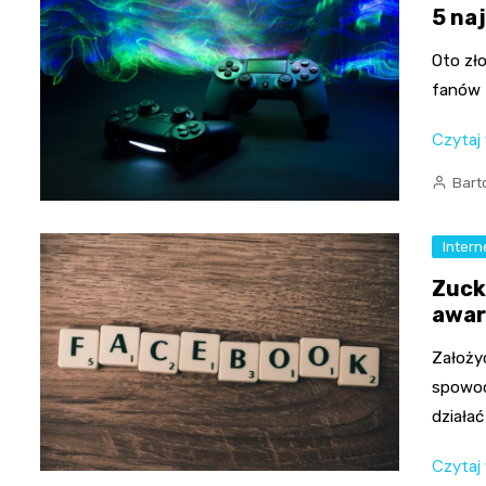
5 na
Oto zło
fanów 
Czytaj
Bart
Intern
Zuck
awar
Założyc
spowod
działać
Czytaj