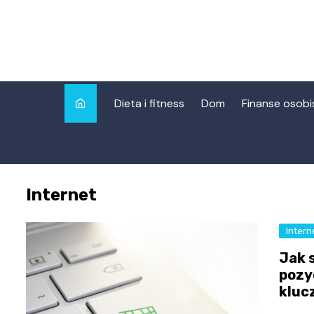
Skip
to
content
Dieta i fitness
Dom
Finanse osobi
Internet
Intern
Jak 
pozy
kluc