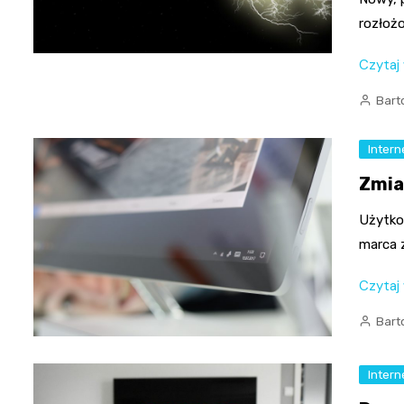
rozłożo
Czytaj
Bart
Intern
Zmia
Użytko
marca 
Czytaj
Bart
Intern