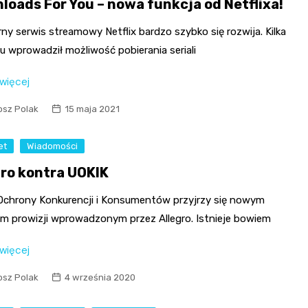
loads For You – nowa funkcja od Netflixa!
ny serwis streamowy Netflix bardzo szybko się rozwija. Kilka
u wprowadził możliwość pobierania seriali
 więcej
osz Polak
15 maja 2021
et
Wiadomości
gro kontra UOKIK
Ochrony Konkurencji i Konsumentów przyjrzy się nowym
m prowizji wprowadzonym przez Allegro. Istnieje bowiem
 więcej
osz Polak
4 września 2020