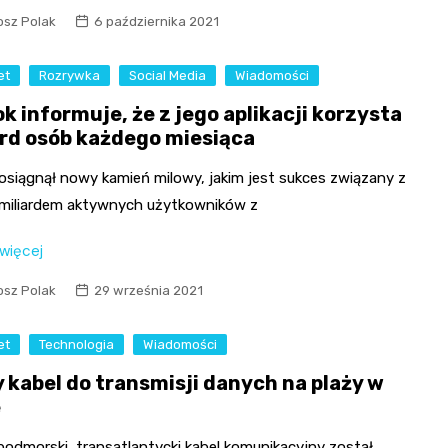
osz Polak
6 października 2021
et
Rozrywka
Social Media
Wiadomości
k informuje, że z jego aplikacji korzysta
ard osób każdego miesiąca
osiągnął nowy kamień milowy, jakim jest sukces związany z
miliardem aktywnych użytkowników z
 więcej
osz Polak
29 września 2021
et
Technologia
Wiadomości
 kabel do transmisji danych na plaży w
e
podmorski, transatlantycki kabel komunikacyjny został