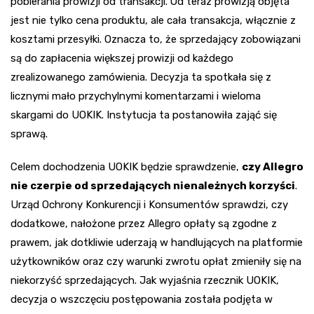
pobierania prowizji od transakcji. Od teraz prowizją objęta
jest nie tylko cena produktu, ale cała transakcja, włącznie z
kosztami przesyłki. Oznacza to, że sprzedający zobowiązani
są do zapłacenia większej prowizji od każdego
zrealizowanego zamówienia. Decyzja ta spotkała się z
licznymi mało przychylnymi komentarzami i wieloma
skargami do UOKIK. Instytucja ta postanowiła zająć się
sprawą.
Celem dochodzenia UOKIK będzie sprawdzenie,
c
zy Allegro
nie czerpie od sprzedających nienależnych korzyśc
i
.
Urząd Ochrony Konkurencji i Konsumentów sprawdzi, czy
dodatkowe, nałożone przez Allegro opłaty są zgodne z
prawem, jak dotkliwie uderzają w handlujących na platformie
użytkowników oraz czy warunki zwrotu opłat zmieniły się na
niekorzyść sprzedających. Jak wyjaśnia rzecznik UOKIK,
decyzja o wszczęciu postępowania została podjęta w