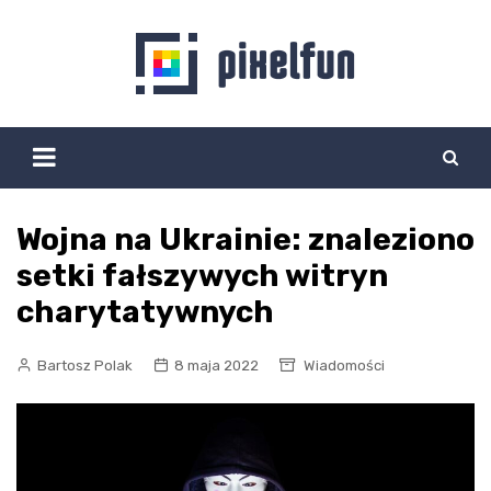
Skip
to
content
Wojna na Ukrainie: znaleziono
setki fałszywych witryn
charytatywnych
Bartosz Polak
8 maja 2022
Wiadomości