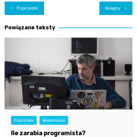
Nawigacja
Poprzedni
Kolejny
wpisu
Powiązane teksty
Pozostałe
Wiadomości
Ile zarabia programista?