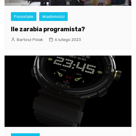
Pozostałe
Wiadomości
Ile zarabia programista?
Bartosz Polak
6 lutego 2023