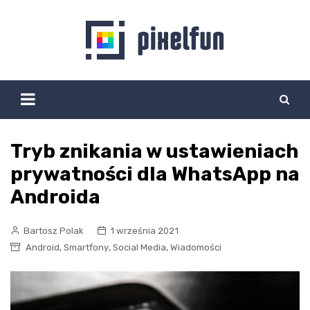
Skip
to
content
Tryb znikania w ustawieniach
prywatności dla WhatsApp na
Androida
Bartosz Polak
1 września 2021
,
,
,
Android
Smartfony
Social Media
Wiadomości