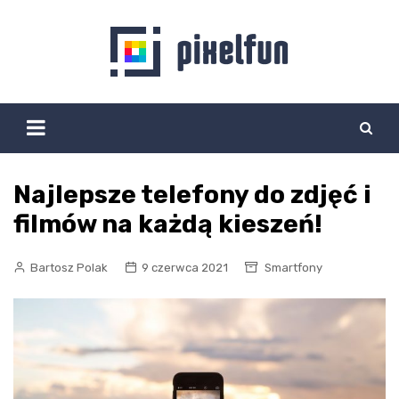
Skip
to
content
Najlepsze telefony do zdjęć i
filmów na każdą kieszeń!
Bartosz Polak
9 czerwca 2021
Smartfony