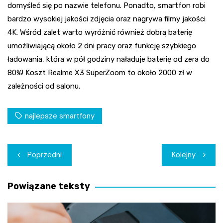
domyśleć się po nazwie telefonu. Ponadto, smartfon robi
bardzo wysokiej jakości zdjęcia oraz nagrywa filmy jakości
4K. Wśród zalet warto wyróżnić również dobrą baterię
umożliwiającą około 2 dni pracy oraz funkcję szybkiego
ładowania, która w pół godziny naładuje baterię od zera do
80%! Koszt Realme X3 SuperZoom to około 2000 zł w
zależności od salonu.
najlepsze smartfony
Nawigacja
Poprzedni
Kolejny
wpisu
Powiązane teksty