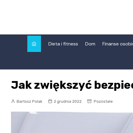
Skip
to
content
Dieta i fitness
Dom
Finanse osobi
Jak zwiększyć bezpi
Bartosz Polak
2 grudnia 2022
Pozostałe