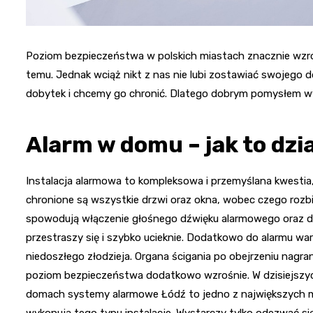
Poziom bezpieczeństwa w polskich miastach znacznie wzró
temu. Jednak wciąż nikt z nas nie lubi zostawiać swojego d
dobytek i chcemy go chronić. Dlatego dobrym pomysłem wy
Alarm w domu – jak to dzi
Instalacja alarmowa to kompleksowa i przemyślana kwestia,
chronione są wszystkie drzwi oraz okna, wobec czego rozbi
spowodują włączenie głośnego dźwięku alarmowego oraz d
przestraszy się i szybko ucieknie. Dodatkowo do alarmu war
niedoszłego złodzieja. Organa ścigania po obejrzeniu nagra
poziom bezpieczeństwa dodatkowo wzrośnie. W dzisiejszyc
domach systemy alarmowe Łódź to jedno z największych mi