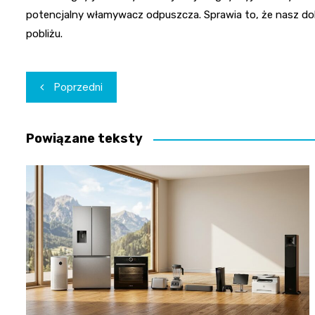
potencjalny włamywacz odpuszcza. Sprawia to, że nasz do
pobliżu.
Nawigacja
Poprzedni
wpisu
Powiązane teksty