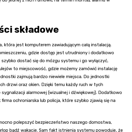
ę do jednej z nich i umówić na termin montaż alarmu w
ęści składowe
, która jest komputerem zawiadującym całą instalacją.
omieszczeniu, gdzie dostęp jest utrudniony i dodatkowo
e szybko dostać się do mózgu systemu i go wyłączyć,
Sulejów to miejscowość, gdzie możemy zamówić instalację
dnostki zajmują bardzo niewiele miejsca. Do jednostki
ach drzwi oraz okien. Dzięki temu każdy ruch w tych
sygnalizacji alarmowej (wizualnej i dźwiękowej). Dodatkowo
irma ochroniarska lub policja, które szybko zjawią się na
o mocno polepszyć bezpieczeństwo naszego domostwa,
rlop bądź wakacje. Sam fakt istnienia systemu powoduje, że