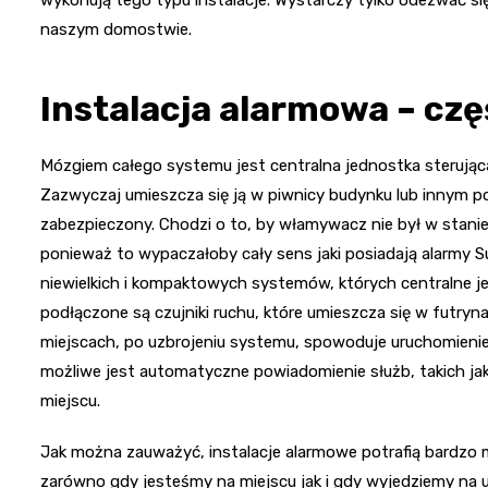
wykonują tego typu instalacje. Wystarczy tylko odezwać si
naszym domostwie.
Instalacja alarmowa – cz
Mózgiem całego systemu jest centralna jednostka sterująca
Zazwyczaj umieszcza się ją w piwnicy budynku lub innym p
zabezpieczony. Chodzi o to, by włamywacz nie był w stani
ponieważ to wypaczałoby cały sens jaki posiadają alarmy 
niewielkich i kompaktowych systemów, których centralne je
podłączone są czujniki ruchu, które umieszcza się w futryn
miejscach, po uzbrojeniu systemu, spowoduje uruchomienie 
możliwe jest automatyczne powiadomienie służb, takich jak f
miejscu.
Jak można zauważyć, instalacje alarmowe potrafią bardz
zarówno gdy jesteśmy na miejscu jak i gdy wyjedziemy na u