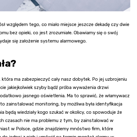
sł względem tego, co miało miejsce jeszcze dekadę czy dwie
omu bez opieki, co jest zrozumiałe. Obawiamy się o swój
daje się założenie systemu alarmowego.
ała?
 która ma zabezpieczyć cały nasz dobytek. Po jej uzbrojeniu
cie jakiejkolwiek szyby bądź próba wyważenia drzwi
odatkowo jasnego oświetlenia. Ma to sprawić, że włamywacz
to zainstalować monitoring, by możliwa była identyfikacja
nia będą wiedziały kogo szukać w okolicy, co spowoduje że
h czasach nie ma problemu z tym, by zainstalować w
ast w Polsce, gdzie znajdziemy mnóstwo firm, które