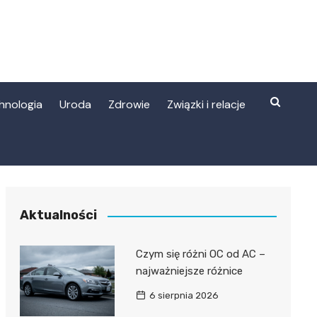
hnologia
Uroda
Zdrowie
Związki i relacje
Aktualności
Czym się różni OC od AC –
najważniejsze różnice
6 sierpnia 2026