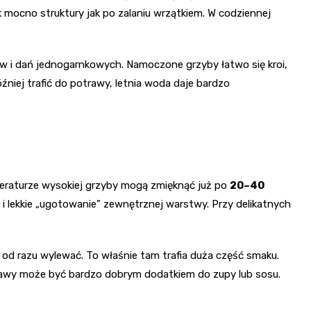
ak mocno struktury jak po zalaniu wrzątkiem. W codziennej
 i dań jednogarnkowych. Namoczone grzyby łatwo się kroi,
niej trafić do potrawy, letnia woda daje bardzo
eraturze wysokiej grzyby mogą zmięknąć już po
20–40
u i lekkie „ugotowanie” zewnętrznej warstwy. Przy delikatnych
 od razu wylewać. To właśnie tam trafia duża część smaku.
o kawy może być bardzo dobrym dodatkiem do zupy lub sosu.