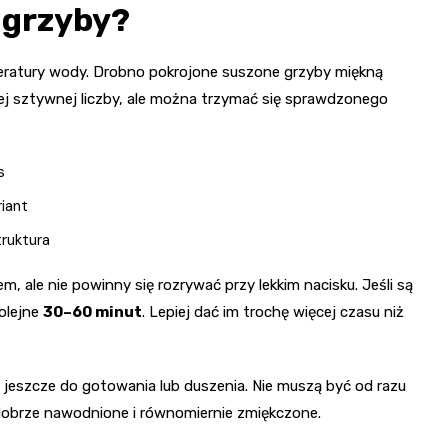
 grzyby?
peratury wody. Drobno pokrojone suszone grzyby miękną
dnej sztywnej liczby, ale można trzymać się sprawdzonego
s
iant
truktura
 ale nie powinny się rozrywać przy lekkim nacisku. Jeśli są
olejne
30–60 minut
. Lepiej dać im trochę więcej czasu niż
ą jeszcze do gotowania lub duszenia. Nie muszą być od razu
ły dobrze nawodnione i równomiernie zmiękczone.