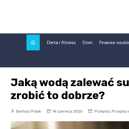
Skip
to
content
Dieta i fitness
Dom
Finanse osobi
Jaką wodą zalewać su
zrobić to dobrze?
,
Bartosz Polak
14 czerwca 2026
Przepisy
Przepisy 