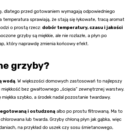
turę, dlatego przed gotowaniem wymagają odpowiedniego
 temperatura sprawiają, że stają się łykowate, tracą aromat
odzi o prostą rzecz:
dobór temperatury, czasu i jakości
zone grzyby są miękkie, ale nie rozlazłe, a płyn po
ap, który naprawdę zmienia końcowy efekt.
ne grzyby?
ią wodą
. W większości domowych zastosowań to najlepszy
ć miękkość bez gwałtownego „ścięcia” zewnętrznej warstwy.
ię miękka szybko, a środek nadal pozostanie twardawy.
zegotowaną i ostudzoną
albo po prostu filtrowaną. Ma to
chlorowana lub twarda. Grzyby chłoną płyn jak gąbka, więc
 daniach, na przykład do uszek czy sosu śmietanowego,