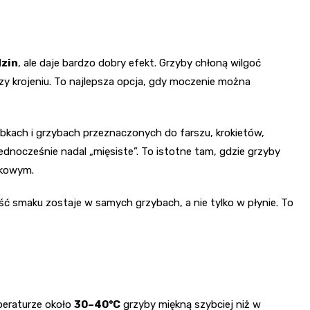
dzin
, ale daje bardzo dobry efekt. Grzyby chłoną wilgoć
rzy krojeniu. To najlepsza opcja, gdy moczenie można
bkach i grzybach przeznaczonych do farszu, krokietów,
ednocześnie nadal „mięsiste”. To istotne tam, gdzie grzyby
akowym.
ść smaku zostaje w samych grzybach, a nie tylko w płynie. To
peraturze około
30–40°C
grzyby miękną szybciej niż w