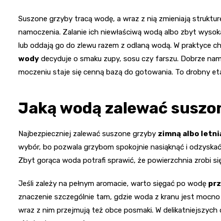
Suszone grzyby tracą wodę, a wraz z nią zmieniają struk
namoczenia. Zalanie ich niewłaściwą wodą albo zbyt wysoka
lub oddają go do zlewu razem z odlaną wodą. W praktyce ch
wody
decyduje o smaku zupy, sosu czy farszu. Dobrze namoc
moczeniu staje się cenną bazą do gotowania. To drobny et
Jaką wodą zalewać suszo
Najbezpieczniej zalewać suszone grzyby
zimną albo letn
wybór, bo pozwala grzybom spokojnie nasiąknąć i odzyska
Zbyt gorąca woda potrafi sprawić, że powierzchnia zrobi s
Jeśli zależy na pełnym aromacie, warto sięgać po wodę
pr
znaczenie szczególnie tam, gdzie woda z kranu jest mocno 
wraz z nim przejmują też obce posmaki. W delikatniejszych