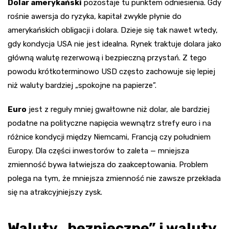
Dolar amerykański
pozostaje tu punktem odniesienia. Gdy
rośnie awersja do ryzyka, kapitał zwykle płynie do
amerykańskich obligacji i dolara. Dzieje się tak nawet wtedy,
gdy kondycja USA nie jest idealna. Rynek traktuje dolara jako
główną walutę rezerwową i bezpieczną przystań. Z tego
powodu krótkoterminowo USD często zachowuje się lepiej
niż waluty bardziej „spokojne na papierze”.
Euro
jest z reguły mniej gwałtowne niż dolar, ale bardziej
podatne na polityczne napięcia wewnątrz strefy euro i na
różnice kondycji między Niemcami, Francją czy południem
Europy. Dla części inwestorów to zaleta — mniejsza
zmienność bywa łatwiejsza do zaakceptowania. Problem
polega na tym, że mniejsza zmienność nie zawsze przekłada
się na atrakcyjniejszy zysk.
Waluty „bezpieczne” i waluty