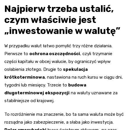
Najpierw trzeba ustalić,
czym właściwie jest
„inwestowanie w walutę”
W przypadku walut łatwo pomylić trzy różne działania.
Pierwsze to
ochrona oszczędności
, czyli trzymanie
części kapitału w obcej walucie, by ograniczyć wpływ
osłabienia złotego. Drugie to
spekulacja
krótkoterminowa
, nastawiona na ruch kursu w ciągu dni,
tygodni lub miesięcy. Trzecie to
budowa
długoterminowej ekspozycji
na waluty uznawane za
stabilniejsze od krajowej.
To rozróżnienie ma znaczenie, bo ta sama waluta może być
rozsądna jako zabezpieczenie, a słaba jako inwestycja.
Dolar amerykański
bywa świetnym aktywem „na czas