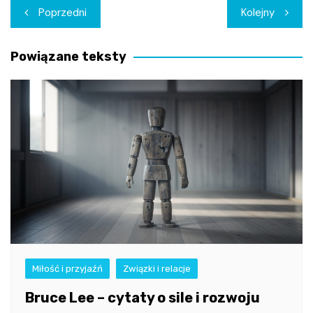
Nawigacja
Poprzedni
Kolejny
wpisu
Powiązane teksty
Miłość i przyjaźń
Związki i relacje
Bruce Lee – cytaty o sile i rozwoju