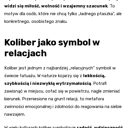
widzi się miłość, wolność i wzajemny szacunek
. To
motyw dla osób, które nie chcą tylko „ładnego ptaszka”, ale
konkretnego, osobistego znaku.
Koliber jako symbol w
relacjach
Koliber jest jednym z najbardziej „relacyjnych” symboli w
świecie tatuażu. W naturze kojarzy się z
lekkością,
szybkością i niezwykłą wytrzymałością
. Potrafi
zawisnąć w miejscu, cofać się w powietrzu, nagle zmieniać
kierunek. Przeniesione na grunt relacji, to metafora
zwinności emocjonalnej i zdolności do reagowania na siebie
nawzajem.
W wielu kulturach koliber symbolizuje
radość, wdzięczność