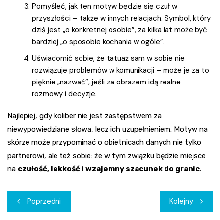
Pomyśleć, jak ten motyw będzie się czuł w
przyszłości – także w innych relacjach. Symbol, który
dziś jest „o konkretnej osobie”, za kilka lat może być
bardziej „o sposobie kochania w ogóle”.
Uświadomić sobie, że tatuaż sam w sobie nie
rozwiązuje problemów w komunikacji – może je za to
pięknie „nazwać”, jeśli za obrazem idą realne
rozmowy i decyzje.
Najlepiej, gdy koliber nie jest zastępstwem za
niewypowiedziane słowa, lecz ich uzupełnieniem. Motyw na
skórze może przypominać o obietnicach danych nie tylko
partnerowi, ale też sobie: że w tym związku będzie miejsce
na
czułość, lekkość i wzajemny szacunek do granic
.
Nawigacja
Poprzedni
Kolejny
wpisu