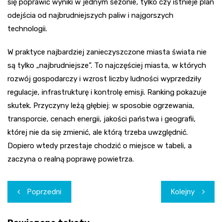
się poprawić wyniki w jednym sezonie, tylko czy istnieje plan
odejścia od najbrudniejszych paliw i najgorszych
technologii.
W praktyce najbardziej zanieczyszczone miasta świata nie
są tylko „najbrudniejsze”. To najczęściej miasta, w których
rozwój gospodarczy i wzrost liczby ludności wyprzedziły
regulacje, infrastrukturę i kontrolę emisji. Ranking pokazuje
skutek. Przyczyny leżą głębiej: w sposobie ogrzewania,
transporcie, cenach energii, jakości państwa i geografii,
której nie da się zmienić, ale którą trzeba uwzględnić.
Dopiero wtedy przestaje chodzić o miejsce w tabeli, a
zaczyna o realną poprawę powietrza.
Nawigacja
Poprzedni
Kolejny
wpisu