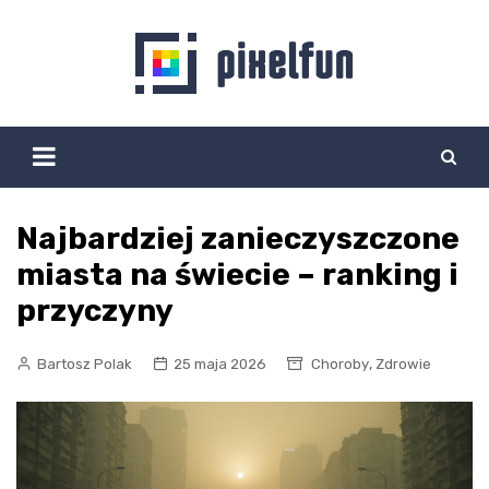
Skip
to
content
Najbardziej zanieczyszczone
miasta na świecie – ranking i
przyczyny
,
Bartosz Polak
25 maja 2026
Choroby
Zdrowie