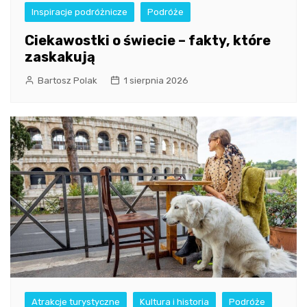
Inspiracje podróżnicze
Podróże
Ciekawostki o świecie – fakty, które
zaskakują
Bartosz Polak
1 sierpnia 2026
Atrakcje turystyczne
Kultura i historia
Podróże