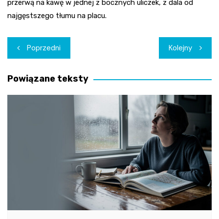
przerwą na kawę w jednej z bocznych uliczek, z dala od
najgęstszego tłumu na placu.
Nawigacja
Poprzedni
Kolejny
wpisu
Powiązane teksty