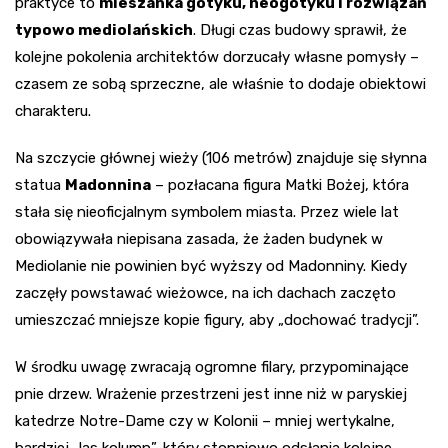
praktyce to
mieszanka gotyku, neogotyku i rozwiązań
typowo mediolańskich
. Długi czas budowy sprawił, że
kolejne pokolenia architektów dorzucały własne pomysły –
czasem ze sobą sprzeczne, ale właśnie to dodaje obiektowi
charakteru.
Na szczycie głównej wieży (106 metrów) znajduje się słynna
statua
Madonnina
– pozłacana figura Matki Bożej, która
stała się nieoficjalnym symbolem miasta. Przez wiele lat
obowiązywała niepisana zasada, że żaden budynek w
Mediolanie nie powinien być wyższy od Madonniny. Kiedy
zaczęły powstawać wieżowce, na ich dachach zaczęto
umieszczać mniejsze kopie figury, aby „dochować tradycji”.
W środku uwagę zwracają ogromne filary, przypominające
pnie drzew. Wrażenie przestrzeni jest inne niż w paryskiej
katedrze Notre-Dame czy w Kolonii – mniej wertykalne,