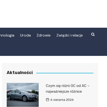
hnologia
Uroda
Zdrowie
Związki i relacje
Aktualności
Czym się różni OC od AC –
najważniejsze różnice
6 sierpnia 2026