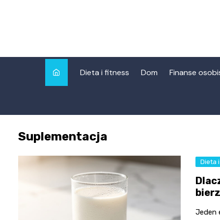
Skip
to
content
Dieta i fitness
Dom
Finanse osobi
Suplementacja
Dieta i
Dlac
bier
Jeden e