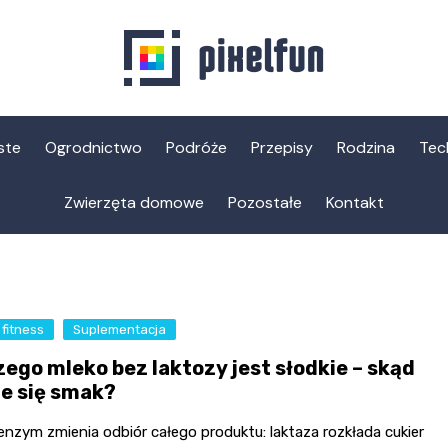
ste
Ogrodnictwo
Podróże
Przepisy
Rodzina
Tec
Zwierzęta domowe
Pozostałe
Kontakt
 fitness
Suplementacja
zego mleko bez laktozy jest słodkie – skąd
ze się smak?
nzym zmienia odbiór całego produktu: laktaza rozkłada cukier