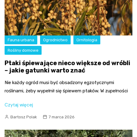
Fauna urbana
Ogrodnictwo
Ornitologia
Rośliny domowe
Ptaki śpiewające nieco większe od wróbli
– jakie gatunki warto znać
Nie każdy ogród musi być obsadzony egzotycznymi
roślinami, żeby wypełnił się śpiewem ptaków. W zupełności
Czytaj więcej
Bartosz Polak
7 marca 2026