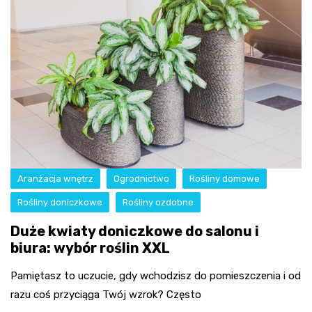
Aranżacja wnętrz
Ogrodnictwo
Rośliny domowe
Rośliny doniczkowe
Rośliny ozdobne
Duże kwiaty doniczkowe do salonu i
biura: wybór roślin XXL
Pamiętasz to uczucie, gdy wchodzisz do pomieszczenia i od
razu coś przyciąga Twój wzrok? Często