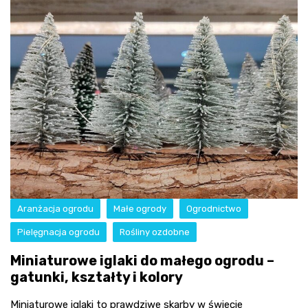
Aranżacja ogrodu
Małe ogrody
Ogrodnictwo
Pielęgnacja ogrodu
Rośliny ozdobne
Miniaturowe iglaki do małego ogrodu –
gatunki, kształty i kolory
Miniaturowe iglaki to prawdziwe skarby w świecie