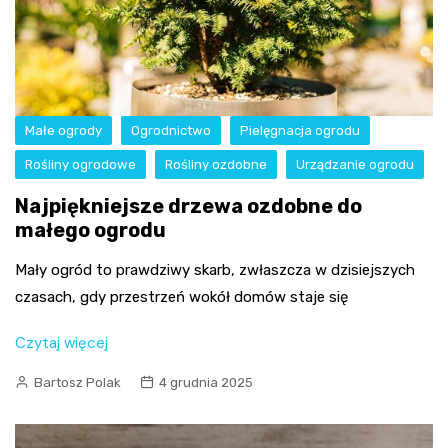
Małe ogrody
Ogrodnictwo
Pielęgnacja ogrodu
Rośliny ogrodowe
Rośliny ozdobne
Urządzanie ogrodu
Najpiękniejsze drzewa ozdobne do
małego ogrodu
Mały ogród to prawdziwy skarb, zwłaszcza w dzisiejszych
czasach, gdy przestrzeń wokół domów staje się
Czytaj więcej
Bartosz Polak
4 grudnia 2025