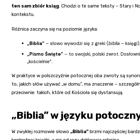
ten sam zbiór ksiąg
. Chodzi o te same teksty – Stary i N
kontekstu.
Różnica zaczyna się na poziomie języka:
„Biblia”
– słowo wywodzi się z greki (
biblía
– księgi)
„Pismo Święte”
– to swojski, polski zwrot. Dosłown
„kościelnie”.
W praktyce w polszczyźnie potocznej oba zwroty są synoni
to, jakich słów używać „w domu”, ma znaczenie – szczegól
przeciwnie: takich, które od Kościoła się dystansują.
„Biblia” w języku potocz
W zwykłej rozmowie słowo
„Biblia”
brzmi najczęściej bardzi
konkretnej książki, a nie od razu deklaracja religijna.