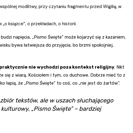
spólnej modlitwy, przy czytaniu fragmentu przed Wigilią, w
o książce”, o przekładach, o historii.
bo budzi napięcia, „Pismo Święte” może kojarzyć się z kazaniem,
isku bywa łatwiejsza do przyjęcia, bo brzmi spokojniej,
praktycznie nie wychodzi poza kontekst religijny
. Nikt
że się z wiarą, Kościołem i tym, co duchowe. Dobrze mieć to z
 łapią, że „Pismo Święte” to coś, co „nie jest do żartów”.
m zbiór tekstów, ale w uszach słuchającego
i kulturowy, „Pismo Święte” – bardziej