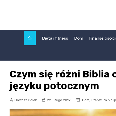
Skip
to
content
Dieta i fitness
Dom
Finanse osobi
Czym się różni Biblia
języku potocznym
,
Bartosz Polak
22 lutego 2026
Dom
Literatura bibli