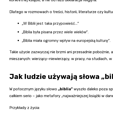
Dlatego w rozmowach o treści, historii, literaturze czy kult
„W Biblii jest taka przypowieść…”
„Biblia była pisana przez wiele wieków”.
„Biblia miała ogromny wpływ na europejską kulturę”.
Takie użycie zazwyczaj nie brzmi ani przesadnie pobożnie, 
mieszanych: wierzący–niewierzący, w pracy, na studiach, w 
Jak ludzie używają słowa „bib
W potocznym języku słowo
„biblia”
wyszło daleko poza spra
całkiem serio – jako metafory „najważniejszej książki w danej
Przykłady z życia: