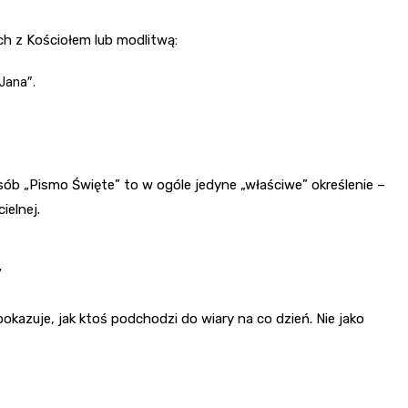
h z Kościołem lub modlitwą:
Jana”.
 osób „Pismo Święte” to w ogóle jedyne „właściwe” określenie –
elnej.
y
okazuje, jak ktoś podchodzi do wiary na co dzień. Nie jako