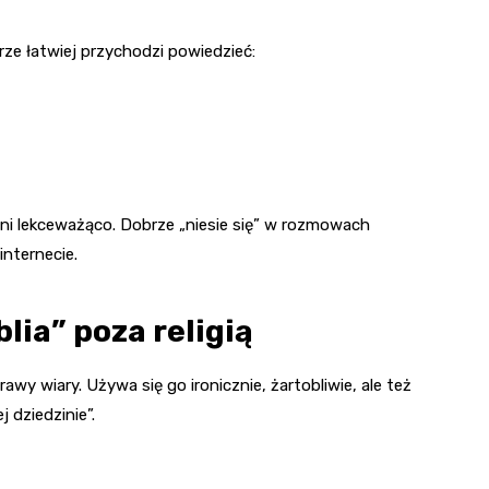
urze łatwiej przychodzi powiedzieć:
ani lekceważąco. Dobrze „niesie się” w rozmowach
internecie.
lia” poza religią
wy wiary. Używa się go ironicznie, żartobliwie, ale też
 dziedzinie”.