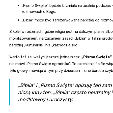
„Pismo Święte” będzie brzmiało naturalnie podczas w
rozmowach o Bogu.
„Biblia” może być zarezerwowana bardziej do rozmów „
Z kolei w rodzinach, gdzie religia jest na dalszym planie al
moralizowaniem, narzucaniem zasad. „Biblia” w takim środow
bardziej „kulturalnie” niż „kaznodziejsko”.
Warto też zauważyć jeszcze jedną rzecz:
„Pismo Święte” 
nie mówi „Pismo Święte ogrodnika”. To określenie ściśle wią
tyłu głowy, mówiąc o tym przy dzieciach – one bardzo szybko
„Biblia” i „Pismo Święte” opisują ten sa
niosą inny ton: „Biblia” często neutralny 
modlitewny i uroczysty.