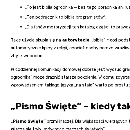
„To jest biblia ogrodnika – bez tego poradnika ani rus
„Ten podręcznik to biblia programistów”.
„Dla fanów motoryzacji ten katalog części to prawdzi
Takie użycie skupia się na
autorytecie
: „biblia” = coś p
automatycznie kpiny z religii, chociaż osoby bardzo wrażl
zbyt swobodne.
W codziennej komunikacji domowej dobrze jest wyczuć granicę.
ogrodnika” może drażnić starsze pokolenie. W domu zdysta
wprowadzeniem takiego języka „na stałe” warto po prostu 
„Pismo Święte” – kiedy ta
„Pismo Święte”
brzmi inaczej. Dla większości wierzących 
Włącza się tryb „mówimy o rzeczach świętych”.