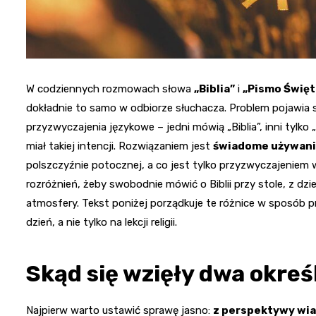
W codziennych rozmowach słowa
„Biblia”
i
„Pismo Święt
dokładnie to samo w odbiorze słuchacza. Problem pojawia 
przyzwyczajenia językowe – jedni mówią „Biblia”, inni tylko 
miał takiej intencji. Rozwiązaniem jest
świadome używani
polszczyźnie potocznej, a co jest tylko przyzwyczajeniem 
rozróżnień, żeby swobodnie mówić o Biblii przy stole, z dzie
atmosfery. Tekst poniżej porządkuje te różnice w sposób pr
dzień, a nie tylko na lekcji religii.
Skąd się wzięły dwa okreś
Najpierw warto ustawić sprawę jasno:
z perspektywy wiar