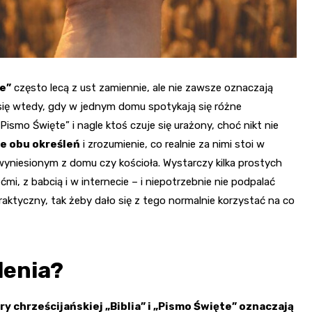
e”
często lecą z ust zamiennie, ale nie zawsze oznaczają
się wtedy, gdy w jednym domu spotykają się różne
„Pismo Święte” i nagle ktoś czuje się urażony, choć nikt nie
e obu określeń
i zrozumienie, co realnie za nimi stoi w
wyniesionym z domu czy kościoła. Wystarczy kilka prostych
ćmi, z babcią i w internecie – i niepotrzebnie nie podpalać
aktyczny, tak żeby dało się z tego normalnie korzystać na co
lenia?
y chrześcijańskiej „Biblia” i „Pismo Święte” oznaczają