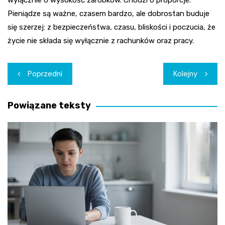
wyłącznie o wysokość zarobków. Chodzi o proporcje.
Pieniądze są ważne, czasem bardzo, ale dobrostan buduje
się szerzej: z bezpieczeństwa, czasu, bliskości i poczucia, że
życie nie składa się wyłącznie z rachunków oraz pracy.
Nawigacja
Poprzedni
Kolejny
wpisu
Powiązane teksty